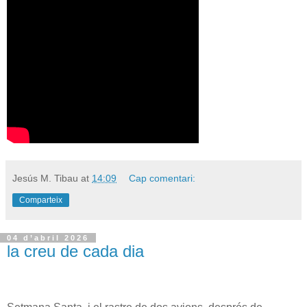
Jesús M. Tibau
at
14:09
Cap comentari:
Comparteix
04 d’abril 2026
la creu de cada dia