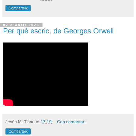
Comparteix
02 d’abril 2026
Per què escric, de Georges Orwell
Jesús M. Tibau
at
17:19
Cap comentari:
Comparteix