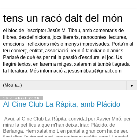
tens un racó dalt del món
el bloc de l'escriptor Jesús M. Tibau, amb comentaris de
llibres, desdefinicions, jocs literaris, nanocontes, lectures,
emocions i reflexions més o menys improvisades. Porta'm al
teu comerç, entitat, associació, reunió familiar o d'amics...
Parlaré de què és per mi la passió d'escriure, el joc. Us
llegiré textos, en farem a mitges, xalarem si també t'agrada
la literatura. Més informació a jesusmtibau@gmail.com
▼
19 d’abril 2026
Al Cine Club La Ràpita, amb Plácido
Avui, al Cine Club La Ràpita, convidat per Xavier Miró, per 
mirar la pel·lícula que m'han deixat triar: Plácido, de 
Berlanga. Hem xalat molt, en pantalla gran com ha de ser, i 