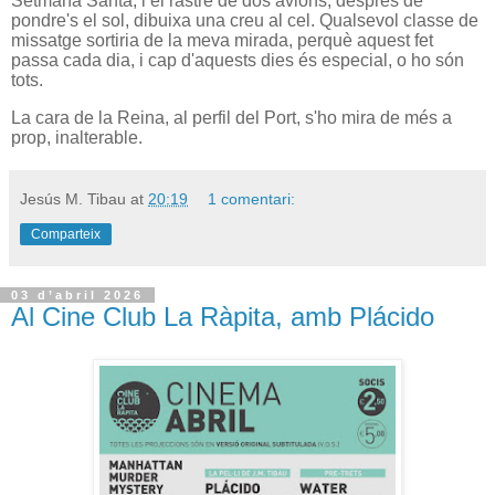
Setmana Santa, i el rastre de dos avions, després de
pondre's el sol, dibuixa una creu al cel. Qualsevol classe de
missatge sortiria de la meva mirada, perquè aquest fet
passa cada dia, i cap d'aquests dies és especial, o ho són
tots.
La cara de la Reina, al perfil del Port, s'ho mira de més a
prop, inalterable.
Jesús M. Tibau
at
20:19
1 comentari:
Comparteix
03 d’abril 2026
Al Cine Club La Ràpita, amb Plácido