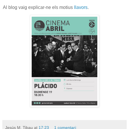
Al blog vaig explicar-ne els motius
llavors
.
Jesús M. Tibau
at
17:23
1 comentari: