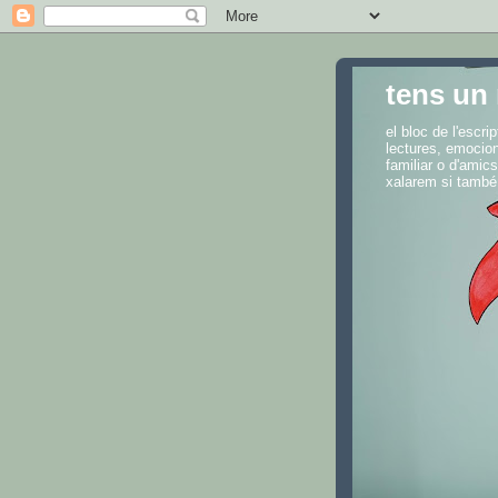
tens un 
el bloc de l'escr
lectures, emocion
familiar o d'amics
xalarem si també