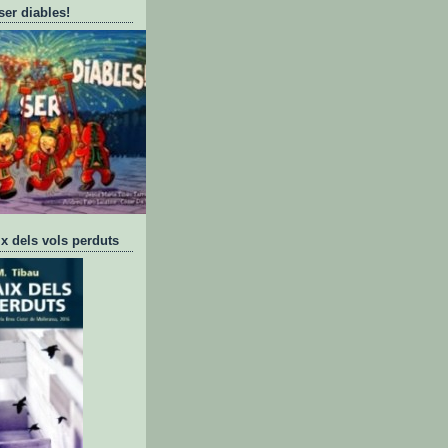
ser diables!
ix dels vols perduts