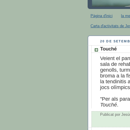
Pàgina d'inici
la m
Carta d'activitats de J
20 DE SETEMB
Touché
Veient el pa
sala de reha
genolls, turme
broma a la fi
la tendinitis
jocs olímpic
"Per als para
Touché
.
Publicat por
Jesú