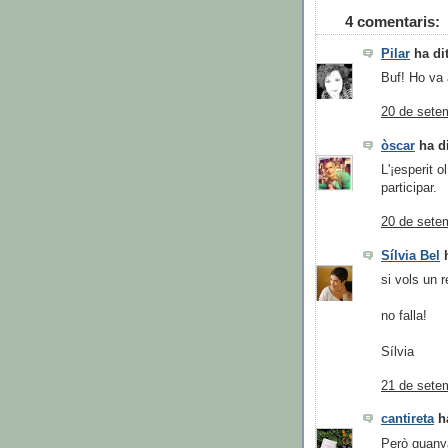
4 comentaris:
Pilar
ha dit
Buf! Ho va 
20 de setem
òscar
ha di
L'¡esperit o
participar.
20 de setem
Sílvia Bel
h
si vols un r
no falla!
Sílvia
21 de setem
cantireta
ha
Però guanya