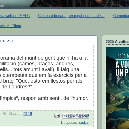
eva web de l'AELC
Contes a la carta; un regal personalitzat
Comentari
esús M. Tibau
RE 2011
2025 A voltes
norama del munt de gent que hi ha a la
bilitació (cames, braços, anques,
lls... tots amunt i avall), li faig una
sioterapeuta que em fa exercicis per a
 al braç: "Què, estarem llestos per als
s de Londres?".
límpics", respon amb sentit de l'humor.
s M. Tibau
at
20:18
Envia per correu electrònic
Comparteix a Facebook
Comparteix a Pinterest
Comparteix a X
BlogThis!
Etiquetes:
dietari