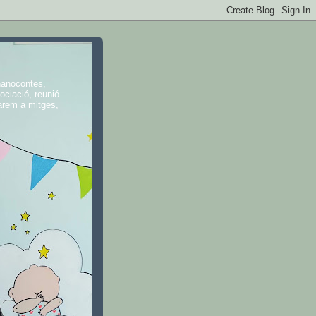
 nanocontes,
ociació, reunió
farem a mitges,