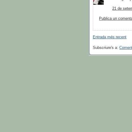
21 de setem
Publica un comentar
Entrada més recent
Subscriure's a:
Coment