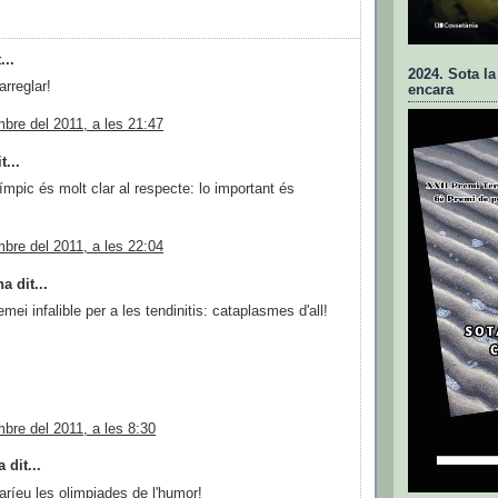
...
2024. Sota la
arreglar!
encara
bre del 2011, a les 21:47
t...
límpic és molt clar al respecte: lo important és
bre del 2011, a les 22:04
a dit...
emei infalible per a les tendinitis: cataplasmes d'all!
bre del 2011, a les 8:30
 dit...
ríeu les olimpiades de l'humor!