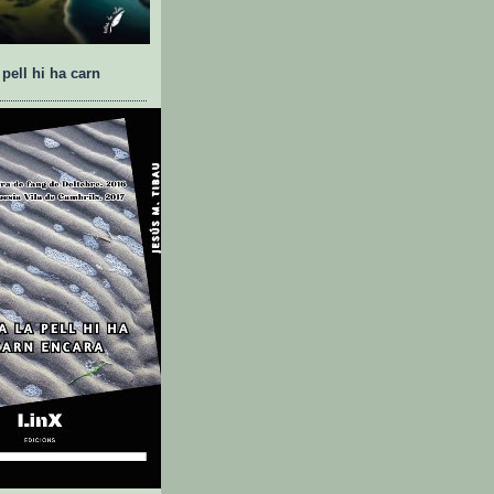
 pell hi ha carn