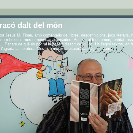
racó dalt del món
iptor Jesús M. Tibau, amb comentaris de llibres, desdefinicions, jocs literaris,
s i reflexions més o menys improvisades. Porta'm al teu comerç, entitat, ass
... Parlaré de què és per mi la passió d'escriure, el joc. Us llegiré textos, en 
 t'agrada la literatura. Més informació a jesusmtibau@gmail.com