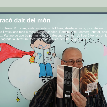
racó dalt del món
iptor Jesús M. Tibau, amb comentaris de llibres, desdefinicions, jocs literaris,
s i reflexions més o menys improvisades. Porta'm al teu comerç, entitat, ass
... Parlaré de què és per mi la passió d'escriure, el joc. Us llegiré textos, en 
 t'agrada la literatura. Més informació a jesusmtibau@gmail.com