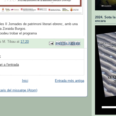
2024. Sota la
encara
 II Jornades de patrimoni literari ebrenc, amb una
a Zoraida Burgos.
podeu trobar el programa
s M. Tibau
at
17:20
Envia per correu electrònic
Comparteix a Facebook
Comparteix a Pinterest
Comparteix a X
BlogThis!
:
i a l'entrada
Inici
Entrada més antiga
aris del missatge (Atom)