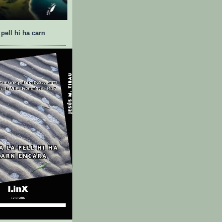
 pell hi ha carn