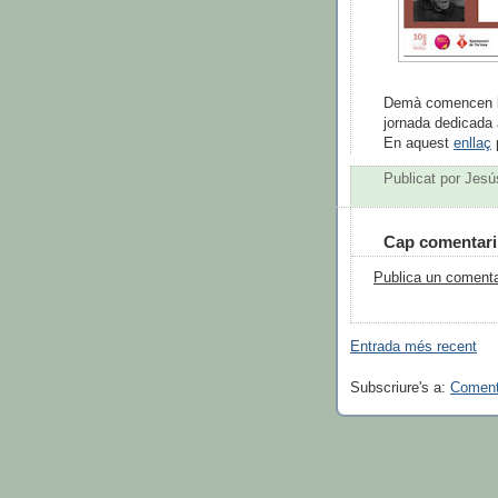
Demà comencen les
jornada dedicada 
En aquest
enllaç
Publicat por
Jesú
Cap comentari
Publica un comentar
Entrada més recent
Subscriure's a:
Coment