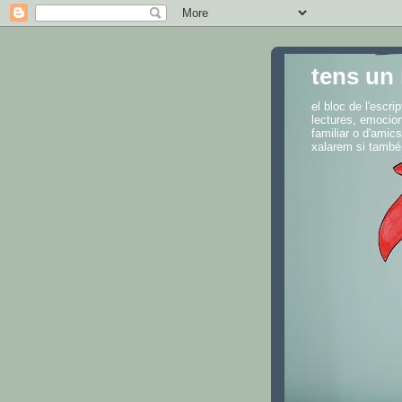
tens un 
el bloc de l'escr
lectures, emocion
familiar o d'amics
xalarem si també