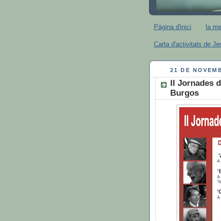
Pàgina d'inici
la m
Carta d'activitats de J
21 DE NOVEM
II Jornades 
Burgos