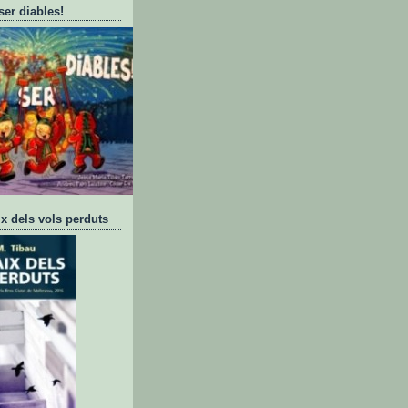
ser diables!
ix dels vols perduts