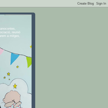
 nanocontes,
ociació, reunió
farem a mitges,