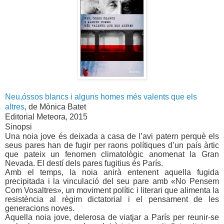
Neu,óssos blancs i alguns homes més valents que els
altres
, de Mònica Batet
Editorial Meteora, 2015
Sinopsi
Una noia jove és deixada a casa de l’avi patern perquè els
seus pares han de fugir per raons polítiques d’un país àrtic
que pateix un fenomen climatològic anomenat
la Gran
Nevada.
El destí dels pares fugitius és París.
Amb el temps, la noia anirà entenent aquella fugida
precipitada i la vinculació del seu pare amb «No Pensem
Com Vosaltres», un moviment polític i literari que alimenta la
resistència al règim dictatorial i el pensament de les
generacions noves.
Aquella noia jove, delerosa de viatjar a París per reunir-se