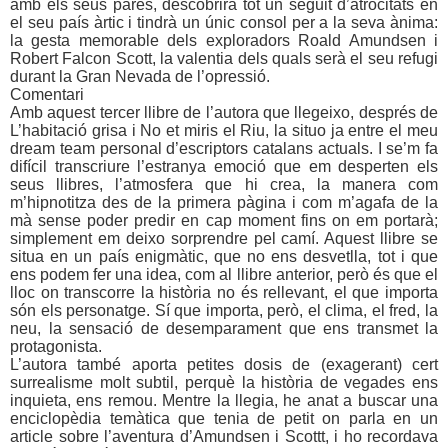
amb els seus pares, descobrirà tot un seguit d’atrocitats en
el seu país àrtic i tindrà un únic consol per a la seva ànima:
la gesta memorable dels exploradors Roald Amundsen i
Robert Falcon Scott, la valentia dels quals serà el seu refugi
durant
la Gran Nevada
de l’opressió.
Comentari
Amb aquest tercer llibre de l’autora que llegeixo, després de
L’habitació grisa i No et miris el Riu, la situo ja entre el meu
dream team personal d’escriptors catalans actuals. I se’m fa
difícil transcriure l’estranya emoció que em desperten els
seus llibres, l’atmosfera que hi crea, la manera com
m’hipnotitza des de la primera pàgina i com m’agafa de la
mà sense poder predir en cap moment fins on em portarà;
simplement em deixo sorprendre pel camí. Aquest llibre se
situa en un país enigmàtic, que no ens desvetlla, tot i que
ens podem fer una idea, com al llibre anterior, però és que el
lloc on transcorre la història no és rellevant, el que importa
són els personatge. Sí que importa, però, el clima, el fred, la
neu, la sensació de desemparament que ens transmet la
protagonista.
L’autora també aporta petites dosis de (exagerant) cert
surrealisme molt subtil, perquè la història de vegades ens
inquieta, ens remou. Mentre la llegia, he anat a buscar una
enciclopèdia temàtica que tenia de petit on parla en un
article sobre l’aventura d’Amundsen i Scottt, i ho recordava